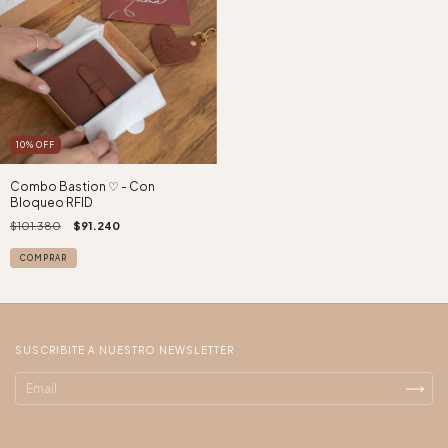
10
%
OFF
Combo Bastion ♡ - Con
Bloqueo RFID
$101.380
$91.240
COMPRAR
SUSCRIBITE A NUESTRO NEWSLETTER