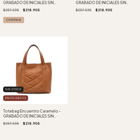
GRABADO DE INICIALES SIN
GRABADO DE INICIALES SIN
CARGO!
CARGO !
$257.535
$218.905
$257.535
$218.905
SIN STOCK
ENVÍO GRATIS
Totebag Encuentro Caramelo -
GRABADO DE INICIALES SIN
CARGO !
$257.535
$218.905