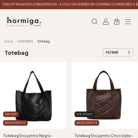
10%OFF PAGANDO X TRANSFENCIA - 6 CTAS SIN INTERES EN COMPRAS SUPERIORES A 
0
Inicio
.
CARTERAS
.
Totebag
Totebag
FILTRAR
15
%
OFF
SIN STOCK
ENVÍO GRATIS
ENVÍO GRATIS
Totebag Encuentro Negra -
Totebag Encuentro Chocolate -