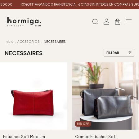
150000
10%OFF PAGANDO X TRANSFENCIA - 6 CTAS SIN INTERES EN COMPRAS SUPE
0
Inicio
.
ACCESORIOS
.
NECESSAIRES
NECESSAIRES
FILTRAR
15
%
OFF
Estuches Soft Medium -
Combo Estuches Soft -