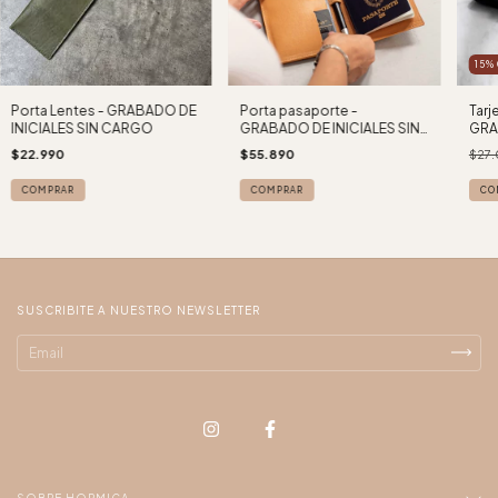
15
%
Porta Lentes - GRABADO DE
Porta pasaporte -
Tarj
INICIALES SIN CARGO
GRABADO DE INICIALES SIN
GRA
CARGO -
CAR
$22.990
$55.890
$27
COMPRAR
COMPRAR
CO
SUSCRIBITE A NUESTRO NEWSLETTER
SOBRE HORMIGA