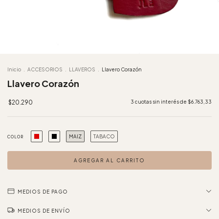
Inicio
.
ACCESORIOS
.
LLAVEROS
.
Llavero Corazón
Llavero Corazón
$20.290
3
cuotas sin interés de
$6.763,33
MAIZ
TABACO
COLOR
MEDIOS DE PAGO
MEDIOS DE ENVÍO