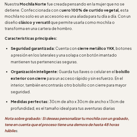
Nuestra
Mochila Norte
fue creada pensando en la mujer que no se
detiene. Confeccionada con c
uero 100% de curtido vegetal,
esta
mochila no solo es un accesorio es una aliada para tu día a día. Con un
diseño
clásico y versatil
que permite usarla como mochila o
transforma en una cartera de hombro.
Caracteristicas principales:
Seguridad garantizada:
Cuenta con
cierre metálico YKK
, botones
a presión en los laterales y una solapa con botón imantado
mantienen tus pertenencias seguras.
Organización inteligente:
Guarda tus llaves o celular en el
bolsillo
exterior con cierre
para un acceso rápido y sin esfuerzo. En el
interior, también encontrarás otro bolsillo con cierre para mayor
seguridad.
Medidas perfectas:
30cm de alto x 30cm de ancho x 13cm de
profundidad, es el tamaño ideal para tus aventuras diarias
Nota sobre grabado: Si deseas personalizar tu mochila con un grabado,
tene en cuenta que el proceso tiene una demora de hasta 48 horas
hábile
s.